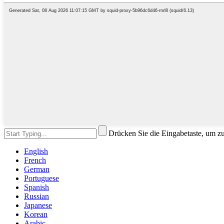
Drücken Sie die Eingabetaste, um z
English
French
German
Portuguese
Spanish
Russian
Japanese
Korean
Arabic