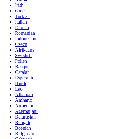
Irish
Greek
Turkish
Italian
Danish
Romanian
Indonesian
Czech
Afrikaans
Swedish
Polish
Basque
Catalan
Esperanto
Hindi
Lao
Albanian
Amharic
Armenian
Azerbaijani
Belarusian
Bengali
Bosnian
Bulgarian