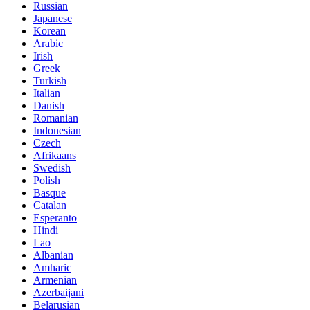
Russian
Japanese
Korean
Arabic
Irish
Greek
Turkish
Italian
Danish
Romanian
Indonesian
Czech
Afrikaans
Swedish
Polish
Basque
Catalan
Esperanto
Hindi
Lao
Albanian
Amharic
Armenian
Azerbaijani
Belarusian