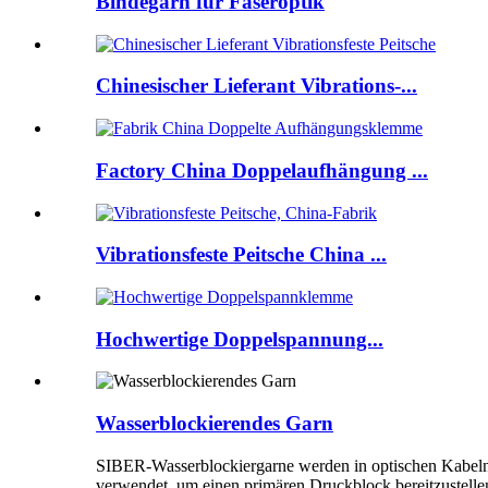
Bindegarn für Faseroptik
Chinesischer Lieferant Vibrations-...
Factory China Doppelaufhängung ...
Vibrationsfeste Peitsche China ...
Hochwertige Doppelspannung...
Wasserblockierendes Garn
SIBER-Wasserblockiergarne werden in optischen Kabeln
verwendet, um einen primären Druckblock bereitzustelle