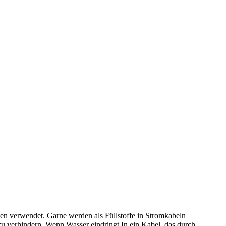
n verwendet. Garne werden als Füllstoffe in Stromkabeln
u verhindern. Wenn Wasser eindringt In ein Kabel, das durch