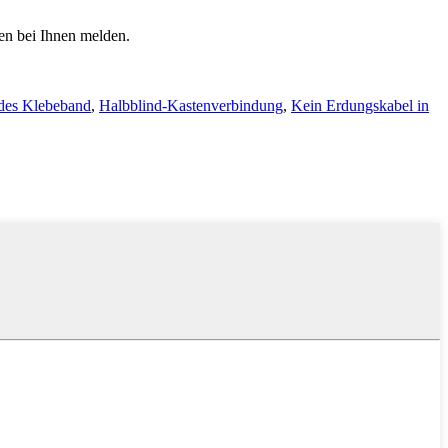
den bei Ihnen melden.
ndes Klebeband
,
Halbblind-Kastenverbindung
,
Kein Erdungskabel in