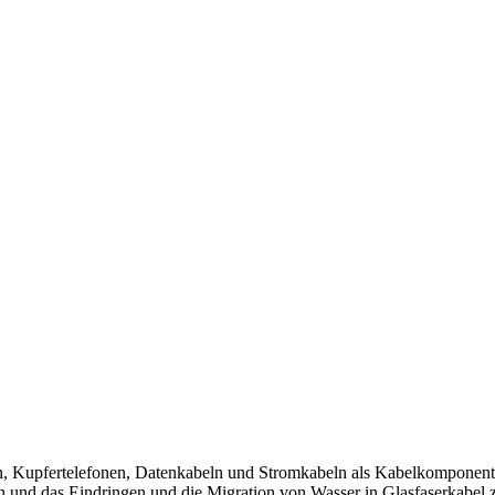
, Kupfertelefonen, Datenkabeln und Stromkabeln als Kabelkomponente
n und das Eindringen und die Migration von Wasser in Glasfaserkabel z