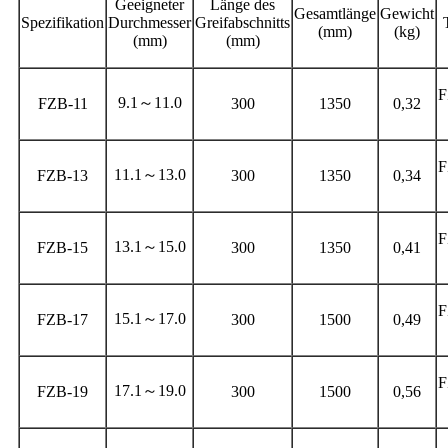
Geeigneter
Länge des
Gesamtlänge
Gewicht
Spezifikation
Durchmesser
Greifabschnitts
(mm)
(kg)
(mm)
(mm)
F
9.1～11.0
FZB-11
300
1350
0,32
F
11.1～13.0
FZB-13
300
1350
0,34
F
13.1～15.0
FZB-15
300
1350
0,41
F
15.1～17.0
FZB-17
300
1500
0,49
F
17.1～19.0
FZB-19
300
1500
0,56