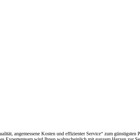
alität, angemessene Kosten und effizienter Service“ zum günstigsten 
es Expertenteam wird Ihnen wahrscheinlich mit ganzem Herzen zur Sei