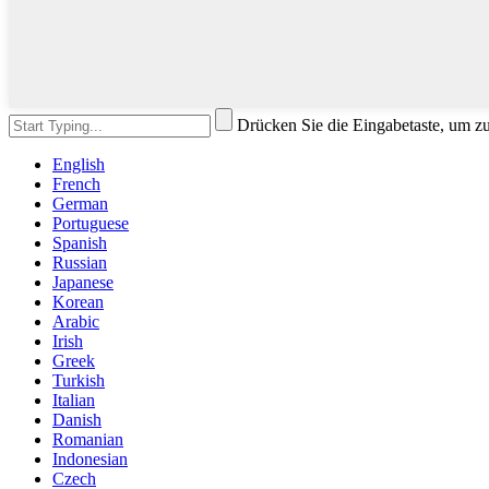
Drücken Sie die Eingabetaste, um z
English
French
German
Portuguese
Spanish
Russian
Japanese
Korean
Arabic
Irish
Greek
Turkish
Italian
Danish
Romanian
Indonesian
Czech