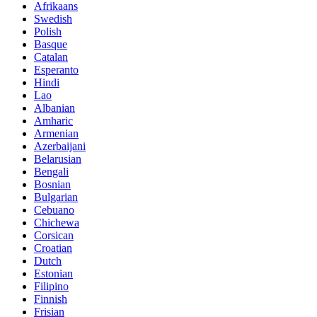
Afrikaans
Swedish
Polish
Basque
Catalan
Esperanto
Hindi
Lao
Albanian
Amharic
Armenian
Azerbaijani
Belarusian
Bengali
Bosnian
Bulgarian
Cebuano
Chichewa
Corsican
Croatian
Dutch
Estonian
Filipino
Finnish
Frisian