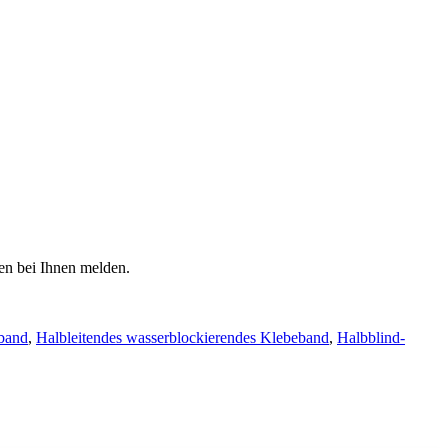
den bei Ihnen melden.
eband
,
Halbleitendes wasserblockierendes Klebeband
,
Halbblind-