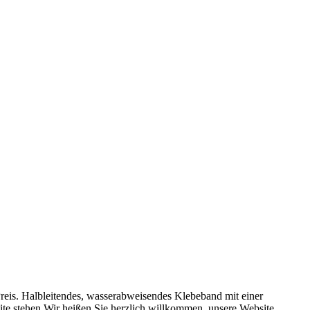
Preis. Halbleitendes, wasserabweisendes Klebeband mit einer
te stehen.Wir heißen Sie herzlich willkommen, unsere Website