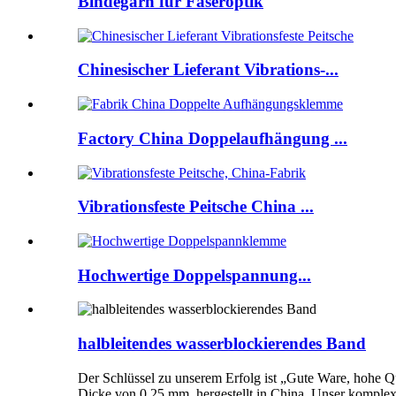
Bindegarn für Faseroptik
Chinesischer Lieferant Vibrations-...
Factory China Doppelaufhängung ...
Vibrationsfeste Peitsche China ...
Hochwertige Doppelspannung...
halbleitendes wasserblockierendes Band
Der Schlüssel zu unserem Erfolg ist „Gute Ware, hohe Qu
Dicke von 0,25 mm, hergestellt in China. Unser komplex