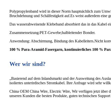
Polypropylenband wird in dieser Norm hauptsächlich zum Umwick
Bruchdehnung und Schälfestigkeit auf.Es weist außerdem eine g
Das wasserabweisende Klebeband absorbiert das in das Kabel ei
Zusammensetzung:PET-Gewebe;halbleitender Bonder.
Anwendung: Abschirmung, Bindung des Kabelleiters.Nicht korro
100 % Para-Aramid-Fasergarn, kontinuierliches 100 % Par
Wer wir sind?
„Basierend auf dem Inlandsmarkt und der Ausweitung des Aus
isoliertes unterirdisches Stromkabel. Ihre Anfrage wird sehr wi
China OEM China Wire, Electric Wire, Wir verfügen jetzt über 
unseren Kunden die besten Produkte, guten technischen Support u