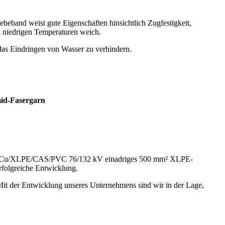
eband weist gute Eigenschaften hinsichtlich Zugfestigkeit,
i niedrigen Temperaturen weich.
das Eindringen von Wasser zu verhindern.
mid-Fasergarn
China Cu/XLPE/CAS/PVC 76/132 kV einadriges 500 mm² XLPE-
erfolgreiche Entwicklung.
Mit der Entwicklung unseres Unternehmens sind wir in der Lage,