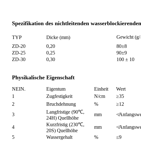
Spezifikation des nichtleitenden wasserblockierende
Gewicht (
TYP
Dicke (mm)
ZD-20
0,20
80±8
ZD-25
0,25
90±9
ZD-30
0,30
100 ± 10
Physikalische Eigenschaft
NEIN.
Eigentum
Einheit
Wert
1
Zugfestigkeit
N/cm
≥35
2
Bruchdehnung
%
≥12
Langfristige (90℃,
3
mm
≮Anfangswe
24H) Quellhöhe
Kurzfristig (230℃,
4
mm
≮Anfangswe
20S) Quellhöhe
5
Wassergehalt
%
≤9