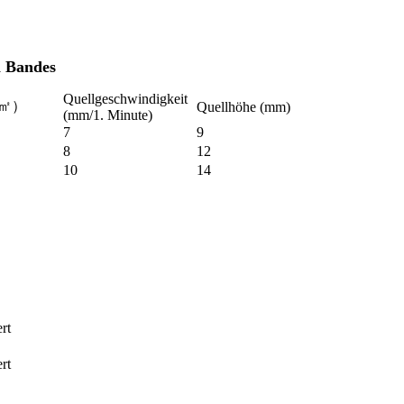
n Bandes
Quellgeschwindigkeit
g/㎡）
Quellhöhe (mm)
(mm/1. Minute)
7
9
8
12
10
14
rt
rt