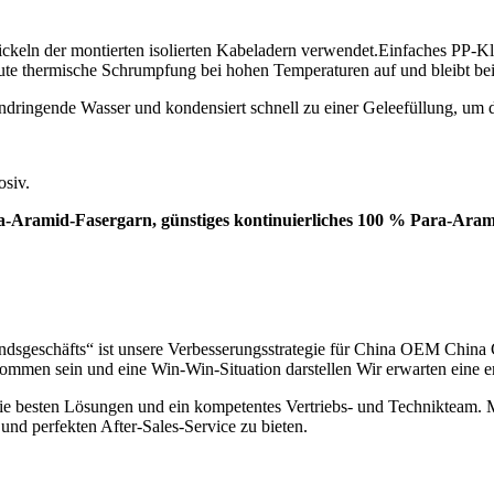
eln der montierten isolierten Kabeladern verwendet.Einfaches PP-Kleb
ute thermische Schrumpfung bei hohen Temperaturen auf und bleibt be
ndringende Wasser und kondensiert schnell zu einer Geleefüllung, um 
siv.
a-Aramid-Fasergarn, günstiges kontinuierliches 100 % Para-Ara
landsgeschäfts“ ist unsere Verbesserungsstrategie für China OEM 
llkommen sein und eine Win-Win-Situation darstellen Wir erwarten eine 
die besten Lösungen und ein kompetentes Vertriebs- und Technikteam. 
nd perfekten After-Sales-Service zu bieten.